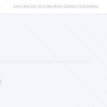
L
{IMG/FA/SOLID/CHEVRON-DOWN.SVG}MENU
}