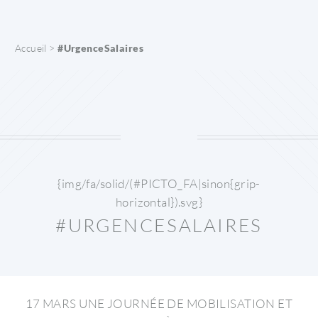
Accueil
>
#UrgenceSalaires
{img/fa/solid/(#PICTO_FA|sinon{grip-
horizontal}).svg}
#URGENCESALAIRES
17 MARS UNE JOURNÉE DE MOBILISATION ET