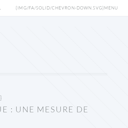
L
{IMG/FA/SOLID/CHEVRON-DOWN.SVG}MENU
}
UE : UNE MESURE DE