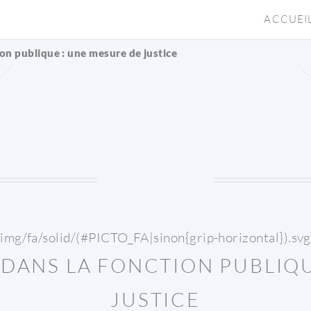
ACCUEI
tion publique : une mesure de justice
{img/fa/solid/(#PICTO_FA|sinon{grip-horizontal}).svg
 DANS LA FONCTION PUBLIQ
JUSTICE