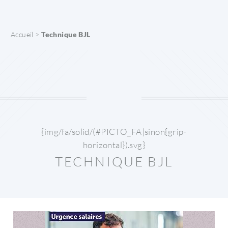
Panneau de gestion des cookies
Accueil
>
Technique BJL
{img/fa/solid/(#PICTO_FA|sinon{grip-
horizontal}).svg}
TECHNIQUE BJL