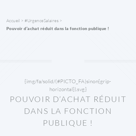
Panneau de gestion des cookies
Accueil
>
#UrgenceSalaires
>
Pouvoir d’achat réduit dans la fonction publique !
{img/fa/solid/(#PICTO_FA|sinon{grip-
horizontal}).svg}
POUVOIR D’ACHAT RÉDUIT
DANS LA FONCTION
PUBLIQUE !